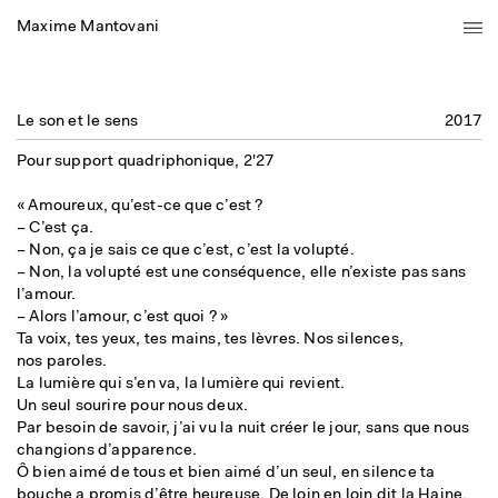
Maxime Mantovani
Le son et le sens
2017
Pour support quadriphonique
,
2'27
«
Amoureux, qu’est-ce que c’est ?
– C’est ça.
– Non, ça je sais ce que c’est, c’est la volupté.
– Non, la volupté est une conséquence, elle n’existe pas sans
l’amour.
– Alors l’amour, c’est quoi ? »
Ta voix, tes yeux, tes mains, tes lèvres. Nos silences,
nos paroles.
La lumière qui s’en va, la lumière qui revient.
Un seul sourire pour nous deux.
Par besoin de savoir, j’ai vu la nuit créer le jour, sans que nous
changions d’apparence.
Ô bien aimé de tous et bien aimé d’un seul, en silence ta
bouche a promis d’être heureuse. De loin en loin dit la Haine.